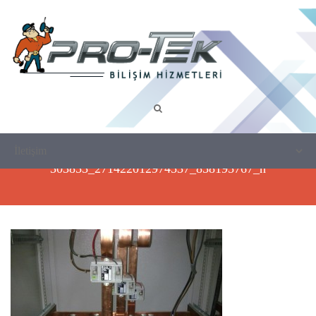
303853_271422012974537_858195767_n